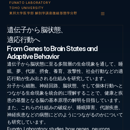
FUNATO LABORATORY
TOHO UNIVERSITY
東邦大学医学部 解剖学講座微細形態学分野 
遺伝子から脳状態、
適応行動へ
From Genes to Brain States and 
Adaptive Behavior
遺伝子から脳状態に至る多階層の生命現象を通して、睡
眠、夢、代謝、摂食、養育、攻撃性、社会行動などの適
応行動が生み出される仕組みを研究しています。
分子から細胞、神経回路、脳状態、そして個体行動へと
つながる生命現象を統合的に理解することで、健康と疾
患の基盤となる脳の基本原理の解明を目指しています。
また、これらの仕組みの破綻が、睡眠障害、代謝疾患、
神経疾患などの病態にどのようにつながるのかについて
も研究しています。
Funato Laboratory studies how genes, neurons, 